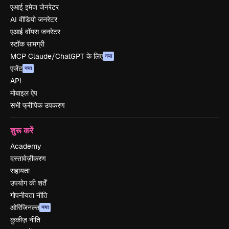
एआई इमेज जेनरेटर
AI वीडियो जनरेटर
एआई वॉयस जनरेटर
स्टॉक सामग्री
MCP Claude/ChatGPT के लिए
नया
एजेंट
नया
API
मोबाइल ऐप
सभी फ्रीपिक उपकरण
शुरू करें
Academy
दस्तावेज़ीकरण
सहायता
उपयोग की शर्तें
गोपनीयता नीति
ओरिजिनल्स
नया
कुकीज़ नीति