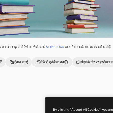
े साथ अपने खुद के वीडियो बनाएं और हमारे
AI वॉइस जनरेटर
का इस्तेमाल करके शानदार वॉइसओवर जोड़ें
ें
दोबारा बनाएं
वीडियो प्रोजेक्ट बनाएँ।
संदर्भ के तौर पर इस्तेमाल कर
ा
Premium
Premium
AI द्वारा जनरेट किया गया
By clicking “Accept All Cookies”, you ag