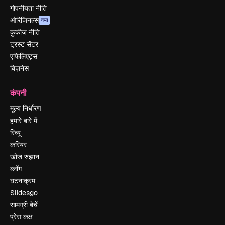
गोपनीयता नीति
ओरिजिनल्स
नया
कुकीज़ नीति
ट्रस्ट सेंटर
एफिलिएट्स
बिज़नेस
कंपनी
मूल्य निर्धारण
हमारे बारे में
रिव्यू
करियर
खोज रुझान
ब्लॉग
घटनाक्रम
Slidesgo
सामग्री बेचें
प्रेस कक्ष