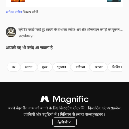
अधिक संगीत
विकल्प खोजें
क्रेडिट कार्ड पकड़े हुए आदमी के हाथ का क्लोज-अप और ऑनलाइन कपड़ों की दुकान में सामान देख रहा है। सीधे लैपटॉप कंप्यूटर पर फैशनेबल कपड़े खरीदें।
yoydesign
आपको यह भी पसंद आ सकता है
Premium
Premium
Premium
Premium
घर
आराम
पुरुष
भुगतान
वाणिज्य
व्यापार
लिविंग रूम
अपने बेहतरीन काम को बनाने के लिए क्रिएटिव प्लेटफॉर्म। क्रिएटिव, एंटरप्राइजेज,
एजेंसियों और स्टूडियो में 1 मिलियन से ज़्यादा सब्सक्राइबर।
हिन्दी