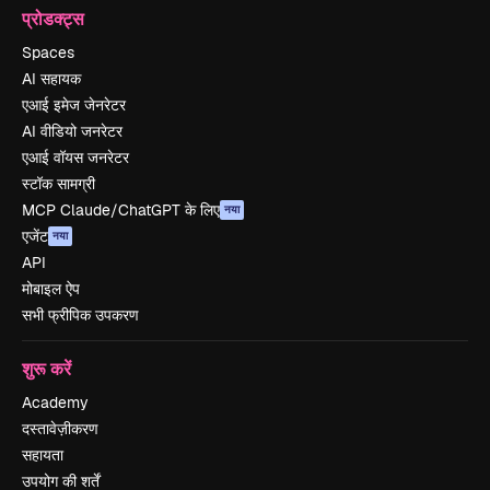
प्रोडक्ट्स
Spaces
AI सहायक
एआई इमेज जेनरेटर
AI वीडियो जनरेटर
एआई वॉयस जनरेटर
स्टॉक सामग्री
MCP Claude/ChatGPT के लिए
नया
एजेंट
नया
API
मोबाइल ऐप
सभी फ्रीपिक उपकरण
शुरू करें
Academy
दस्तावेज़ीकरण
सहायता
उपयोग की शर्तें