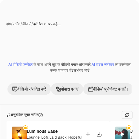
होम
/
स्टॉक
/
वीडियो
/
क्रेडिट कार्ड पकड़े …
AI वीडियो जनरेटर
के साथ अपने खुद के वीडियो बनाएं और हमारे
AI वॉइस जनरेटर
का इस्तेमाल
Premium
करके शानदार वॉइसओवर जोड़ें
वीडियो संपादित करें
दोबारा बनाएं
वीडियो प्रोजेक्ट बनाएँ।
अनुशंसित मुफ्त संगीत
Luminous Ease
Jaz
Lounge
,
Lofi
,
Laid Back
,
Hopeful
Jazz