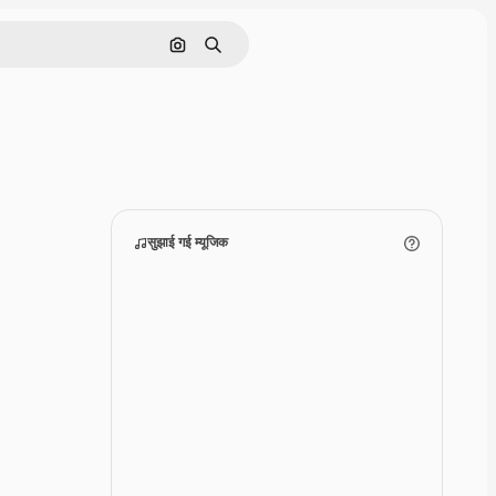
इमेज से खोजें
खोजें
सुझाई गई म्‍यूजिक