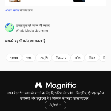
अधिक संगीत
विकल्प खोजें
कुचला हुआ ग्रे कागज की बनावट
Whale Media Licensing
आपको यह भी पसंद आ सकता है
Premium
Premium
Premium
Premium
प्रकाश
सतह
पृष्ठभूमि
Texture
सफेद
विंटेज
डिजाइ
अपने बेहतरीन काम को बनाने के लिए क्रिएटिव प्लेटफॉर्म। क्रिएटिव, एंटरप्राइजेज,
एजेंसियों और स्टूडियो में 1 मिलियन से ज़्यादा सब्सक्राइबर।
हिन्दी