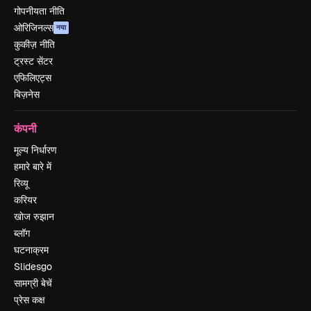
गोपनीयता नीति
ओरिजिनल्स
नया
कुकीज़ नीति
ट्रस्ट सेंटर
एफिलिएट्स
बिज़नेस
कंपनी
मूल्य निर्धारण
हमारे बारे में
रिव्यू
करियर
खोज रुझान
ब्लॉग
घटनाक्रम
Slidesgo
सामग्री बेचें
प्रेस कक्ष