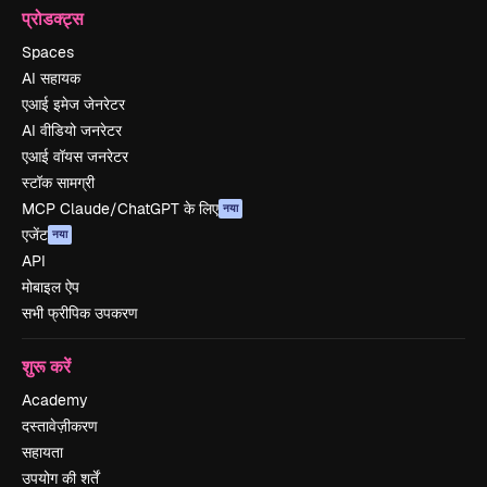
प्रोडक्ट्स
Spaces
AI सहायक
एआई इमेज जेनरेटर
AI वीडियो जनरेटर
एआई वॉयस जनरेटर
स्टॉक सामग्री
MCP Claude/ChatGPT के लिए
नया
एजेंट
नया
API
मोबाइल ऐप
सभी फ्रीपिक उपकरण
शुरू करें
Academy
दस्तावेज़ीकरण
सहायता
उपयोग की शर्तें