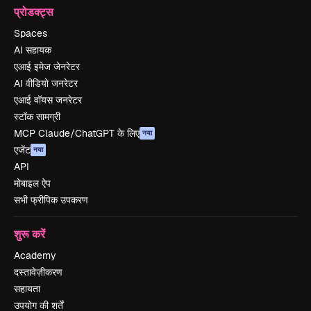
प्रोडक्ट्स
Spaces
AI सहायक
एआई इमेज जेनरेटर
AI वीडियो जनरेटर
एआई वॉयस जनरेटर
स्टॉक सामग्री
MCP Claude/ChatGPT के लिए
नया
एजेंट
नया
API
मोबाइल ऐप
सभी फ्रीपिक उपकरण
शुरू करें
Academy
दस्तावेज़ीकरण
सहायता
उपयोग की शर्तें