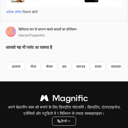
अधिक संगीत
विकल्प खोजें
डिजिटल रूप से उत्पन्न चलते बादलों का एनिमेशन
VectorFusionArt
आपको यह भी पसंद आ सकता है
Premium
Premium
AI द्वारा जनरेट किया गया
Premium
Premium
AI द्वारा जनरेट
आकाश
नीला
मौसम
हवा
क्लाउड
बादल
बादलदार
अपने बेहतरीन काम को बनाने के लिए क्रिएटिव प्लेटफॉर्म। क्रिएटिव, एंटरप्राइजेज,
एजेंसियों और स्टूडियो में 1 मिलियन से ज़्यादा सब्सक्राइबर।
हिन्दी