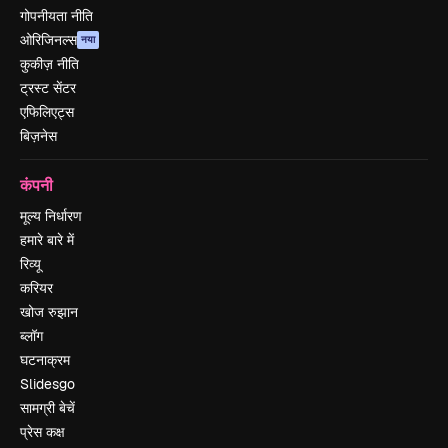
गोपनीयता नीति
ओरिजिनल्स
नया
कुकीज़ नीति
ट्रस्ट सेंटर
एफिलिएट्स
बिज़नेस
कंपनी
मूल्य निर्धारण
हमारे बारे में
रिव्यू
करियर
खोज रुझान
ब्लॉग
घटनाक्रम
Slidesgo
सामग्री बेचें
प्रेस कक्ष