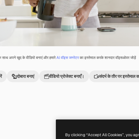
े साथ अपने खुद के वीडियो बनाएं और हमारे
AI वॉइस जनरेटर
का इस्तेमाल करके शानदार वॉइसओवर जोड़ें
ें
दोबारा बनाएं
वीडियो प्रोजेक्ट बनाएँ।
संदर्भ के तौर पर इस्तेमाल कर
Premium
Premium
By clicking “Accept All Cookies”, you ag