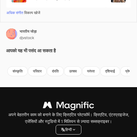
अधिक संगीत
विकल्प खोजें
भारतीय जोड़ा
djvstock
आपको यह भी पसंद आ सकता है
Premium
Premium
Premium
Premium
संस्कृति
परिवार
दंपति
उत्सव
परंपरा
एशियाई
प्रेम
अपने बेहतरीन काम को बनाने के लिए क्रिएटिव प्लेटफॉर्म। क्रिएटिव, एंटरप्राइजेज,
एजेंसियों और स्टूडियो में 1 मिलियन से ज़्यादा सब्सक्राइबर।
हिन्दी