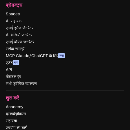
प्रोडक्ट्स
Spaces
AI सहायक
एआई इमेज जेनरेटर
AI वीडियो जनरेटर
एआई वॉयस जनरेटर
स्टॉक सामग्री
MCP Claude/ChatGPT के लिए
नया
एजेंट
नया
API
मोबाइल ऐप
सभी फ्रीपिक उपकरण
शुरू करें
Academy
दस्तावेज़ीकरण
सहायता
उपयोग की शर्तें