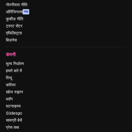
गोपनीयता नीति
ओरिजिनल्स
नया
कुकीज़ नीति
ट्रस्ट सेंटर
एफिलिएट्स
बिज़नेस
कंपनी
मूल्य निर्धारण
हमारे बारे में
रिव्यू
करियर
खोज रुझान
ब्लॉग
घटनाक्रम
Slidesgo
सामग्री बेचें
प्रेस कक्ष