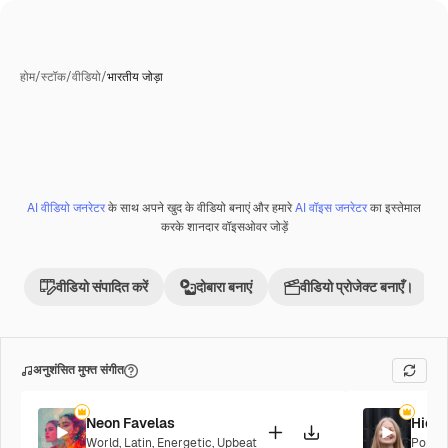
होम
/
स्टॉक
/
वीडियो
/
भारतीय जोड़ा
AI वीडियो जनरेटर
के साथ अपने खुद के वीडियो बनाएं और हमारे
AI वॉइस जनरेटर
का इस्तेमाल
Premium
करके शानदार वॉइसओवर जोड़ें
वीडियो संपादित करें
दोबारा बनाएं
वीडियो प्रोजेक्ट बनाएँ।
अनुशंसित मुफ्त संगीत
Neon Favelas
Hier
World
,
Latin
,
Energetic
,
Upbeat
Pop
,
A