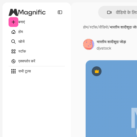
बनाएं
होम
/
स्टॉक
/
वीडियो
/
भारतीय शादीशुदा जो
होम
खोजें
भारतीय शादीशुदा जोड़ा
djvstock
स्टॉक
एक्सप्लोर करें
सभी टूल्‍स
Premium