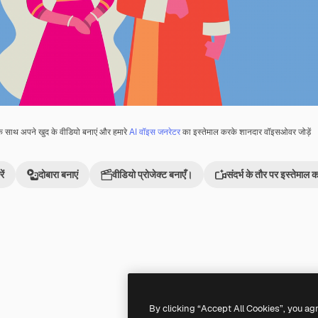
े साथ अपने खुद के वीडियो बनाएं और हमारे
AI वॉइस जनरेटर
का इस्तेमाल करके शानदार वॉइसओवर जोड़ें
ें
दोबारा बनाएं
वीडियो प्रोजेक्ट बनाएँ।
संदर्भ के तौर पर इस्तेमाल कर
Premium
Premium
By clicking “Accept All Cookies”, you ag