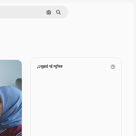
इमेज से खोजें
खोजें
सुझाई गई म्‍यूजिक