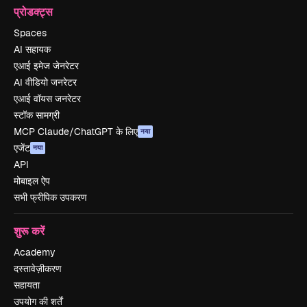
प्रोडक्ट्स
Spaces
AI सहायक
एआई इमेज जेनरेटर
AI वीडियो जनरेटर
एआई वॉयस जनरेटर
स्टॉक सामग्री
MCP Claude/ChatGPT के लिए
नया
एजेंट
नया
API
मोबाइल ऐप
सभी फ्रीपिक उपकरण
शुरू करें
Academy
दस्तावेज़ीकरण
सहायता
उपयोग की शर्तें