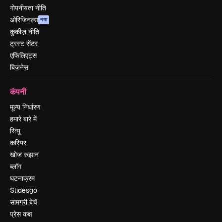
गोपनीयता नीति
ओरिजिनल्स
नया
कुकीज़ नीति
ट्रस्ट सेंटर
एफिलिएट्स
बिज़नेस
कंपनी
मूल्य निर्धारण
हमारे बारे में
रिव्यू
करियर
खोज रुझान
ब्लॉग
घटनाक्रम
Slidesgo
सामग्री बेचें
प्रेस कक्ष