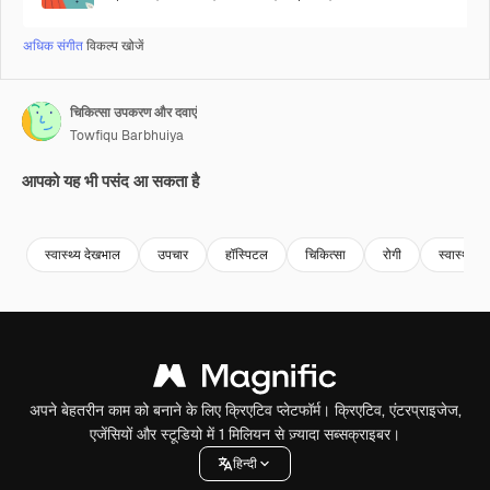
अधिक संगीत
विकल्प खोजें
चिकित्सा उपकरण और दवाएं
Towfiqu Barbhuiya
आपको यह भी पसंद आ सकता है
Premium
Premium
Premium
Premium
स्वास्थ्य देखभाल
उपचार
हॉस्पिटल
चिकित्सा
रोगी
स्वास्थ्य
अपने बेहतरीन काम को बनाने के लिए क्रिएटिव प्लेटफॉर्म। क्रिएटिव, एंटरप्राइजेज,
एजेंसियों और स्टूडियो में 1 मिलियन से ज़्यादा सब्सक्राइबर।
हिन्दी