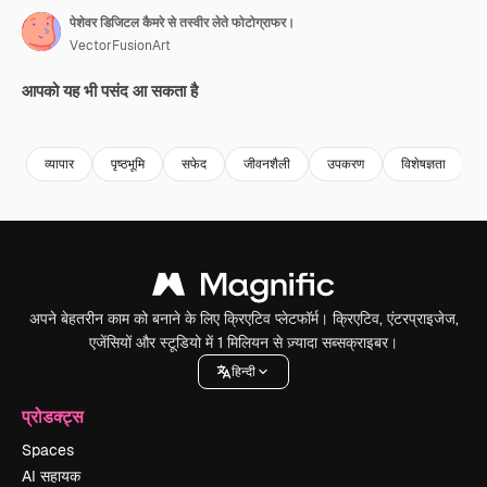
पेशेवर डिजिटल कैमरे से तस्वीर लेते फोटोग्राफर।
VectorFusionArt
आपको यह भी पसंद आ सकता है
Premium
Premium
AI द्वारा जनरेट किया गया
Premium
Premium
AI द्वारा जनरेट
व्यापार
पृष्ठभूमि
सफेद
जीवनशैली
उपकरण
विशेषज्ञता
अपने बेहतरीन काम को बनाने के लिए क्रिएटिव प्लेटफॉर्म। क्रिएटिव, एंटरप्राइजेज,
एजेंसियों और स्टूडियो में 1 मिलियन से ज़्यादा सब्सक्राइबर।
हिन्दी
प्रोडक्ट्स
Spaces
AI सहायक