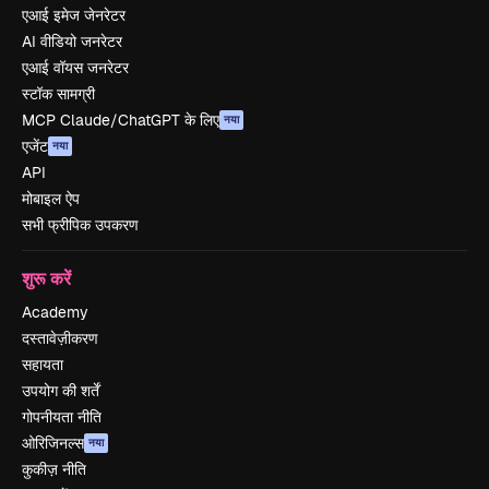
एआई इमेज जेनरेटर
AI वीडियो जनरेटर
एआई वॉयस जनरेटर
स्टॉक सामग्री
MCP Claude/ChatGPT के लिए
नया
एजेंट
नया
API
मोबाइल ऐप
सभी फ्रीपिक उपकरण
शुरू करें
Academy
दस्तावेज़ीकरण
सहायता
उपयोग की शर्तें
गोपनीयता नीति
ओरिजिनल्स
नया
कुकीज़ नीति