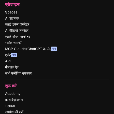
प्रोडक्ट्स
Spaces
AI सहायक
एआई इमेज जेनरेटर
AI वीडियो जनरेटर
एआई वॉयस जनरेटर
स्टॉक सामग्री
MCP Claude/ChatGPT के लिए
नया
एजेंट
नया
API
मोबाइल ऐप
सभी फ्रीपिक उपकरण
शुरू करें
Academy
दस्तावेज़ीकरण
सहायता
उपयोग की शर्तें