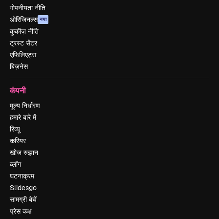
गोपनीयता नीति
ओरिजिनल्स
नया
कुकीज़ नीति
ट्रस्ट सेंटर
एफिलिएट्स
बिज़नेस
कंपनी
मूल्य निर्धारण
हमारे बारे में
रिव्यू
करियर
खोज रुझान
ब्लॉग
घटनाक्रम
Slidesgo
सामग्री बेचें
प्रेस कक्ष