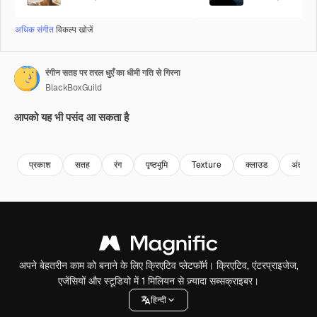
अधिक संगीत
विकल्प खोजें
रंगीन सतह पर तरल धुएँ का धीमी गति से गिरना
BlackBoxGuild
आपको यह भी पसंद आ सकता है
Premium
Premium
Premium
Premium
प्रकाश
सतह
रंग
पृष्ठभूमि
Texture
क्लाउड
अंतरिक्ष
अपने बेहतरीन काम को बनाने के लिए क्रिएटिव प्लेटफॉर्म। क्रिएटिव, एंटरप्राइजेज,
एजेंसियों और स्टूडियो में 1 मिलियन से ज़्यादा सब्सक्राइबर।
हिन्दी