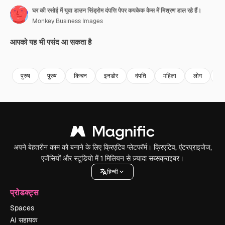
घर की रसोई में युवा डाउन सिंड्रोम दंपत्ति पेपर कपकेक केस में मिश्रण डाल रहे हैं।
Monkey Business Images
आपको यह भी पसंद आ सकता है
Premium
Premium
Premium
Premium
पुरुष
पुरुष
किचन
इनडोर
दंपति
महिला
लोग
पुर
अपने बेहतरीन काम को बनाने के लिए क्रिएटिव प्लेटफॉर्म। क्रिएटिव, एंटरप्राइजेज,
एजेंसियों और स्टूडियो में 1 मिलियन से ज़्यादा सब्सक्राइबर।
हिन्दी
प्रोडक्ट्स
Spaces
AI सहायक