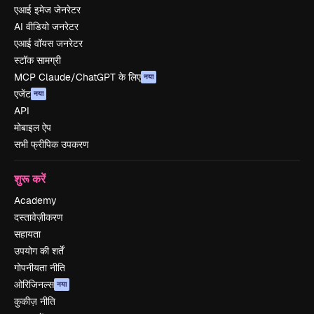
एआई इमेज जेनरेटर
AI वीडियो जनरेटर
एआई वॉयस जनरेटर
स्टॉक सामग्री
MCP Claude/ChatGPT के लिए
नया
एजेंट
नया
API
मोबाइल ऐप
सभी फ्रीपिक उपकरण
शुरू करें
Academy
दस्तावेज़ीकरण
सहायता
उपयोग की शर्तें
गोपनीयता नीति
ओरिजिनल्स
नया
कुकीज़ नीति