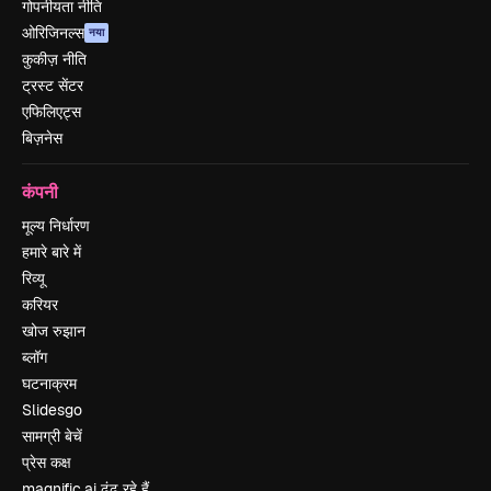
गोपनीयता नीति
ओरिजिनल्स
नया
कुकीज़ नीति
ट्रस्ट सेंटर
एफिलिएट्स
बिज़नेस
कंपनी
मूल्य निर्धारण
हमारे बारे में
रिव्यू
करियर
खोज रुझान
ब्लॉग
घटनाक्रम
Slidesgo
सामग्री बेचें
प्रेस कक्ष
magnific.ai ढूंढ रहे हैं