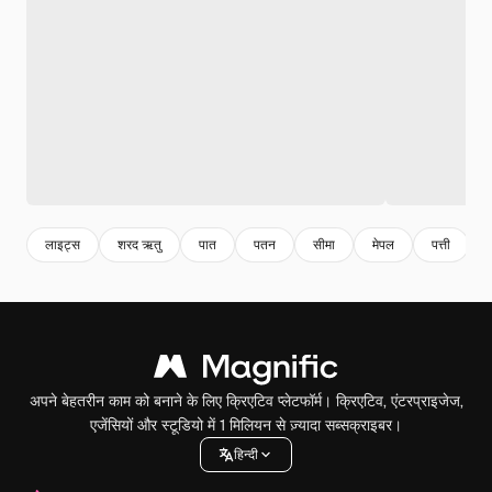
लाइट्स
शरद ऋतु
पात
पतन
सीमा
मेपल
पत्ती
अपने बेहतरीन काम को बनाने के लिए क्रिएटिव प्लेटफॉर्म। क्रिएटिव, एंटरप्राइजेज,
एजेंसियों और स्टूडियो में 1 मिलियन से ज़्यादा सब्सक्राइबर।
हिन्दी