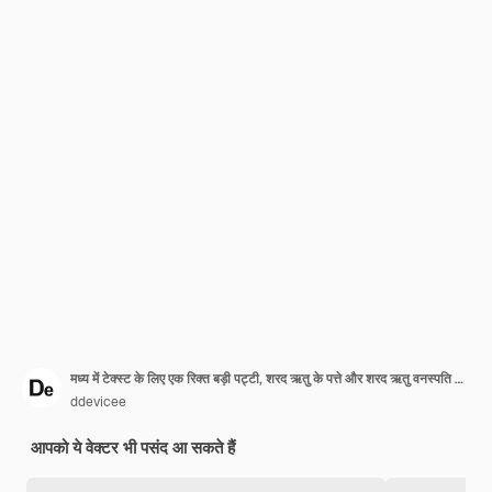
मध्य में टेक्स्ट के लिए एक रिक्त बड़ी पट्टी, शरद ऋतु के पत्ते और शरद ऋतु वनस्पति के साथ शरद ऋतु बैनर टेम्पलेट डिज़ाइन। आपकी रचनात्मकता के लिए खाली शरद ऋतु लेआउट
ddevicee
आपको ये वेक्टर भी पसंद आ सकते हैं