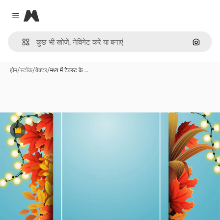
Magnific
Close menu
इमेज से ख
होम
/
स्टॉक
/
वेक्टर
/
मध्य में टेक्स्ट के …
Premium