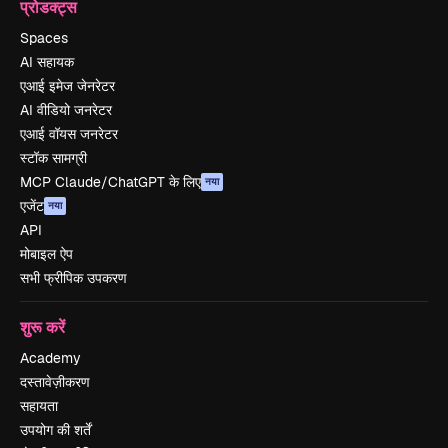
प्रोडक्ट्स
Spaces
AI सहायक
एआई इमेज जेनरेटर
AI वीडियो जनरेटर
एआई वॉयस जनरेटर
स्टॉक सामग्री
MCP Claude/ChatGPT के लिए
नया
एजेंट
नया
API
मोबाइल ऐप
सभी फ्रीपिक उपकरण
शुरू करें
Academy
दस्तावेज़ीकरण
सहायता
उपयोग की शर्तें