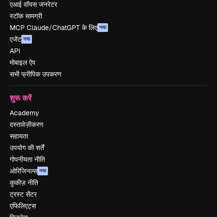
एआई वॉयस जनरेटर
स्टॉक सामग्री
MCP Claude/ChatGPT के लिए
नया
एजेंट
नया
API
मोबाइल ऐप
सभी फ्रीपिक उपकरण
शुरू करें
Academy
दस्तावेज़ीकरण
सहायता
उपयोग की शर्तें
गोपनीयता नीति
ओरिजिनल्स
नया
कुकीज़ नीति
ट्रस्ट सेंटर
एफिलिएट्स