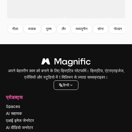
नीला
मजाक
पुरुष
लैंप
मध्ययुगीन
सोना
गोल्डन
अपने बेहतरीन काम को बनाने के लिए क्रिएटिव प्लेटफॉर्म। क्रिएटिव, एंटरप्राइजेज,
एजेंसियों और स्टूडियो में 1 मिलियन से ज़्यादा सब्सक्राइबर।
हिन्दी
प्रोडक्ट्स
Spaces
AI सहायक
एआई इमेज जेनरेटर
AI वीडियो जनरेटर