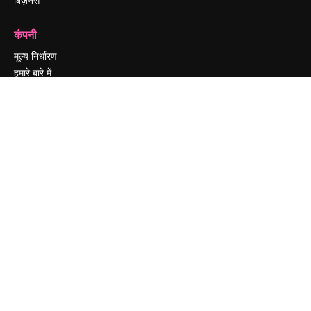
बिज़नेस
कंपनी
मूल्य निर्धारण
हमारे बारे में
रिव्यू
करियर
खोज रुझान
ब्लॉग
घटनाक्रम
Slidesgo
सामग्री बेचें
प्रेस कक्ष
magnific.ai ढूंढ रहे हैं
संपर्क करें
ग्राहक सहायता
Instagram