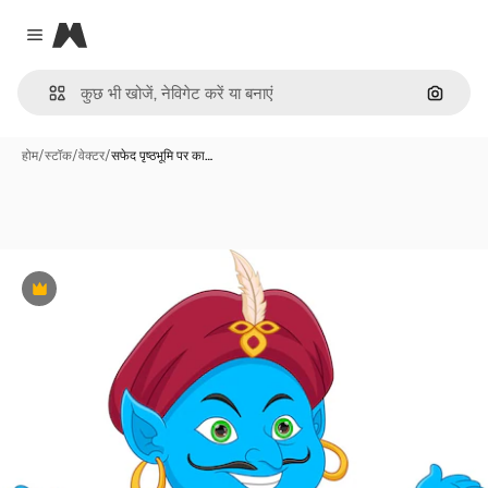
Magnific
Close menu
इमेज से ख
होम
/
स्टॉक
/
वेक्टर
/
सफेद पृष्ठभूमि पर का…
Premium