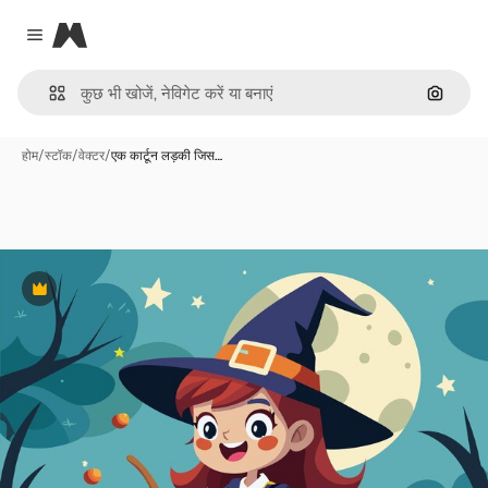
Magnific
Close menu
इमेज से ख
होम
/
स्टॉक
/
वेक्टर
/
एक कार्टून लड़की जिस…
Premium