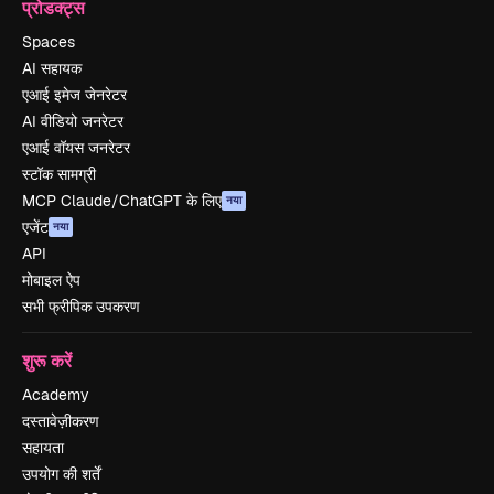
प्रोडक्ट्स
Spaces
AI सहायक
एआई इमेज जेनरेटर
AI वीडियो जनरेटर
एआई वॉयस जनरेटर
स्टॉक सामग्री
MCP Claude/ChatGPT के लिए
नया
एजेंट
नया
API
मोबाइल ऐप
सभी फ्रीपिक उपकरण
शुरू करें
Academy
दस्तावेज़ीकरण
सहायता
उपयोग की शर्तें