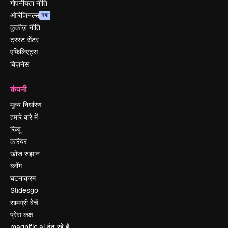
गोपनीयता नीति
ओरिजिनल्स
नया
कुकीज़ नीति
ट्रस्ट सेंटर
एफिलिएट्स
बिज़नेस
कंपनी
मूल्य निर्धारण
हमारे बारे में
रिव्यू
करियर
खोज रुझान
ब्लॉग
घटनाक्रम
Slidesgo
सामग्री बेचें
प्रेस कक्ष
magnific.ai ढूंढ रहे हैं