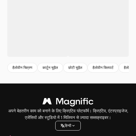
हैलोवीन चित्रण
कार्टून चुड़ैल
छोटी चुड़ैल
हैलोवीन क्लिपार्ट
हैलोवीन 
अपने बेहतरीन काम को बनाने के लिए क्रिएटिव प्लेटफॉर्म। क्रिएटिव, एंटरप्राइजेज,
एजेंसियों और स्टूडियो में 1 मिलियन से ज़्यादा सब्सक्राइबर।
हिन्दी