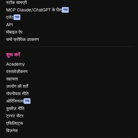
स्टॉक सामग्री
MCP Claude/ChatGPT के लिए
नया
एजेंट
नया
API
मोबाइल ऐप
सभी फ्रीपिक उपकरण
शुरू करें
Academy
दस्तावेज़ीकरण
सहायता
उपयोग की शर्तें
गोपनीयता नीति
ओरिजिनल्स
नया
कुकीज़ नीति
ट्रस्ट सेंटर
एफिलिएट्स
बिज़नेस