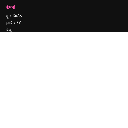
कंपनी
मूल्य निर्धारण
हमारे बारे में
रिव्यू
करियर
खोज रुझान
ब्लॉग
घटनाक्रम
Slidesgo
सामग्री बेचें
प्रेस कक्ष
magnific.ai ढूंढ रहे हैं
संपर्क करें
ग्राहक सहायता
Instagram
YouTube