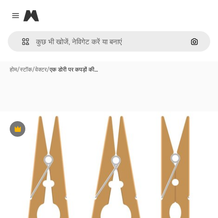
Magnific
Close menu
इमेज से ख
होम
/
स्टॉक
/
वेक्टर
/
एक डोरी पर कपड़ों की…
Premium