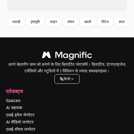
लकड़ी
पृष्ठभूमि
लाइन
सफेद
खाली
विंटेज
कला
अपने बेहतरीन काम को बनाने के लिए क्रिएटिव प्लेटफॉर्म। क्रिएटिव, एंटरप्राइजेज,
एजेंसियों और स्टूडियो में 1 मिलियन से ज़्यादा सब्सक्राइबर।
हिन्दी
प्रोडक्ट्स
Spaces
AI सहायक
एआई इमेज जेनरेटर
AI वीडियो जनरेटर
एआई वॉयस जनरेटर