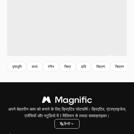
पृष्ठभूमि
कला
रंगीन
चित्र
छवि
चित्रण
चित्रण
अपने बेहतरीन काम को बनाने के लिए क्रिएटिव प्लेटफॉर्म। क्रिएटिव, एंटरप्राइजेज,
एजेंसियों और स्टूडियो में 1 मिलियन से ज़्यादा सब्सक्राइबर।
हिन्दी