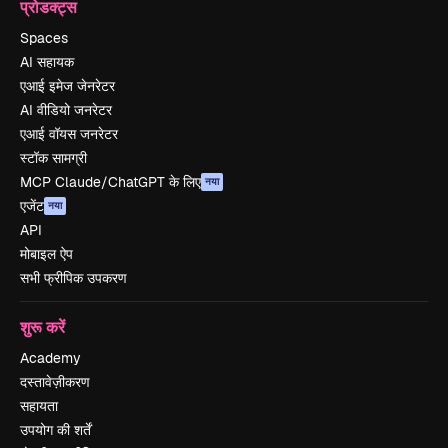
प्रोडक्ट्स
Spaces
AI सहायक
एआई इमेज जेनरेटर
AI वीडियो जनरेटर
एआई वॉयस जनरेटर
स्टॉक सामग्री
MCP Claude/ChatGPT के लिए
नया
एजेंट
नया
API
मोबाइल ऐप
सभी फ्रीपिक उपकरण
शुरू करें
Academy
दस्तावेज़ीकरण
सहायता
उपयोग की शर्तें