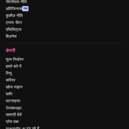
गोपनीयता नीति
ओरिजिनल्स
नया
कुकीज़ नीति
ट्रस्ट सेंटर
एफिलिएट्स
बिज़नेस
कंपनी
मूल्य निर्धारण
हमारे बारे में
रिव्यू
करियर
खोज रुझान
ब्लॉग
घटनाक्रम
Slidesgo
सामग्री बेचें
प्रेस कक्ष
magnific.ai ढूंढ रहे हैं