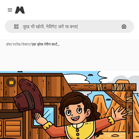
Magnific
Close menu
इमेज से ख
होम
/
स्टॉक
/
वेक्टर
/
एक ड्रेस रंगीन कार्ट…
Premium