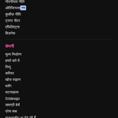
गोपनीयता नीति
ओरिजिनल्स
नया
कुकीज़ नीति
ट्रस्ट सेंटर
एफिलिएट्स
बिज़नेस
कंपनी
मूल्य निर्धारण
हमारे बारे में
रिव्यू
करियर
खोज रुझान
ब्लॉग
घटनाक्रम
Slidesgo
सामग्री बेचें
प्रेस कक्ष
magnific.ai ढूंढ रहे हैं