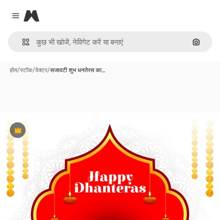
Magnific
Close menu
इमेज से ख
होम
/
स्टॉक
/
वेक्टर
/
सजावटी शुभ धनतेरस का…
Premium