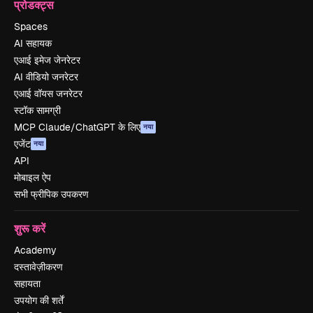
प्रोडक्ट्स
Spaces
AI सहायक
एआई इमेज जेनरेटर
AI वीडियो जनरेटर
एआई वॉयस जनरेटर
स्टॉक सामग्री
MCP Claude/ChatGPT के लिए
नया
एजेंट
नया
API
मोबाइल ऐप
सभी फ्रीपिक उपकरण
शुरू करें
Academy
दस्तावेज़ीकरण
सहायता
उपयोग की शर्तें