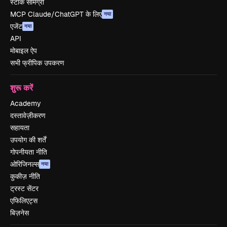
स्टॉक सामग्री
MCP Claude/ChatGPT के लिए
नया
एजेंट
नया
API
मोबाइल ऐप
सभी फ्रीपिक उपकरण
शुरू करें
Academy
दस्तावेज़ीकरण
सहायता
उपयोग की शर्तें
गोपनीयता नीति
ओरिजिनल्स
नया
कुकीज़ नीति
ट्रस्ट सेंटर
एफिलिएट्स
बिज़नेस