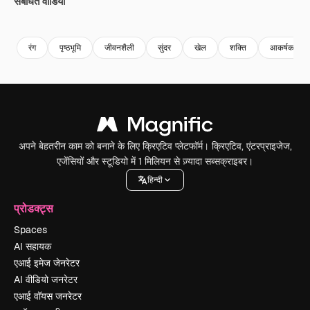
संबंधित वीडियो
रंग
पृष्ठभूमि
जीवनशैली
सुंदर
खेल
शक्ति
आकर्षक
अपने बेहतरीन काम को बनाने के लिए क्रिएटिव प्लेटफॉर्म। क्रिएटिव, एंटरप्राइजेज,
एजेंसियों और स्टूडियो में 1 मिलियन से ज़्यादा सब्सक्राइबर।
हिन्दी
प्रोडक्ट्स
Spaces
AI सहायक
एआई इमेज जेनरेटर
AI वीडियो जनरेटर
एआई वॉयस जनरेटर