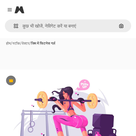
Magnific
Close menu
इमेज से ख
होम
/
स्टॉक
/
वेक्टर
/
जिम में फिटनेस गर्ल
Premium