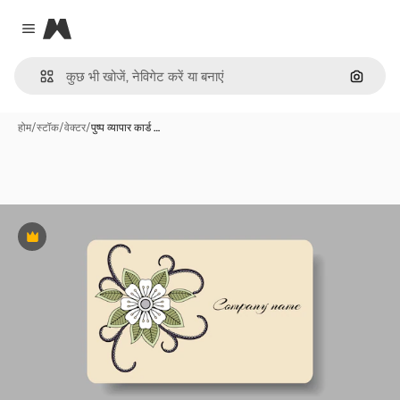
Magnific
Close menu
इमेज से ख
होम
/
स्टॉक
/
वेक्टर
/
पुष्प व्यापार कार्ड …
Premium