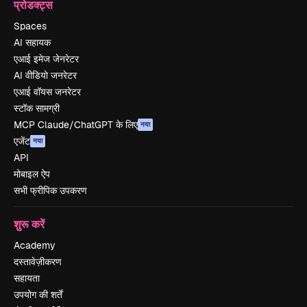
प्रोडक्ट्स
Spaces
AI सहायक
एआई इमेज जेनरेटर
AI वीडियो जनरेटर
एआई वॉयस जनरेटर
स्टॉक सामग्री
MCP Claude/ChatGPT के लिए
नया
एजेंट
नया
API
मोबाइल ऐप
सभी फ्रीपिक उपकरण
शुरू करें
Academy
दस्तावेज़ीकरण
सहायता
उपयोग की शर्तें