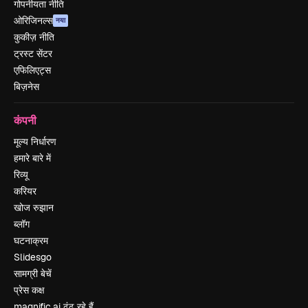
गोपनीयता नीति
ओरिजिनल्स
नया
कुकीज़ नीति
ट्रस्ट सेंटर
एफिलिएट्स
बिज़नेस
कंपनी
मूल्य निर्धारण
हमारे बारे में
रिव्यू
करियर
खोज रुझान
ब्लॉग
घटनाक्रम
Slidesgo
सामग्री बेचें
प्रेस कक्ष
magnific.ai ढूंढ रहे हैं