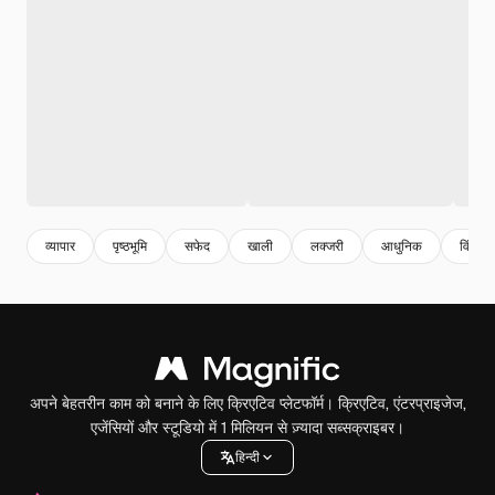
व्यापार
पृष्ठभूमि
सफेद
खाली
लक्जरी
आधुनिक
विंटेज
अपने बेहतरीन काम को बनाने के लिए क्रिएटिव प्लेटफॉर्म। क्रिएटिव, एंटरप्राइजेज,
एजेंसियों और स्टूडियो में 1 मिलियन से ज़्यादा सब्सक्राइबर।
हिन्दी