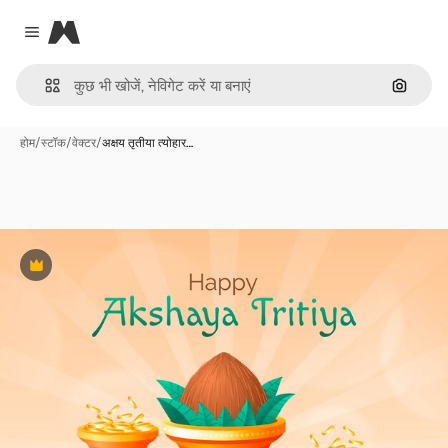
Magnific
Close menu
इमेज से ख
होम
/
स्टॉक
/
वेक्टर
/
अक्षय तृतीया त्योहार…
Premium