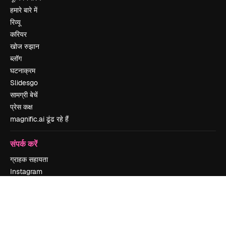
हमारे बारे में
रिव्यू
करियर
खोज रुझान
ब्लॉग
घटनाक्रम
Slidesgo
सामग्री बेचें
प्रेस कक्ष
magnific.ai ढूंढ रहे हैं
संपर्क करें
ग्राहक सहायता
Instagram
YouTube
LinkedIn
TikTok
Discord