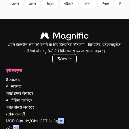
उत्सव
उत्सव
चित्रण
ग्रेडिएंट
भारतीय
नेपाल
हिंदू
अपने बेहतरीन काम को बनाने के लिए क्रिएटिव प्लेटफॉर्म। क्रिएटिव, एंटरप्राइजेज,
एजेंसियों और स्टूडियो में 1 मिलियन से ज़्यादा सब्सक्राइबर।
हिन्दी
प्रोडक्ट्स
Spaces
AI सहायक
एआई इमेज जेनरेटर
AI वीडियो जनरेटर
एआई वॉयस जनरेटर
स्टॉक सामग्री
MCP Claude/ChatGPT के लिए
नया
एजेंट
नया