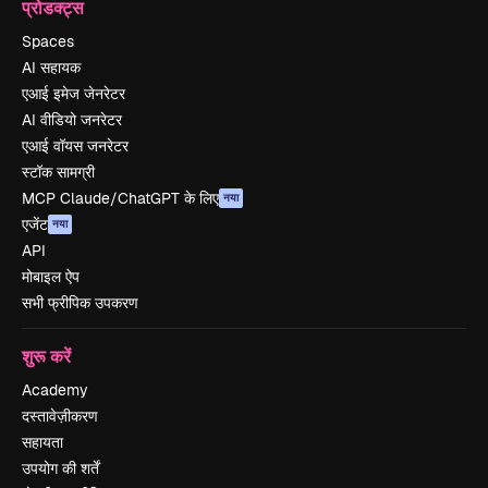
प्रोडक्ट्स
Spaces
AI सहायक
एआई इमेज जेनरेटर
AI वीडियो जनरेटर
एआई वॉयस जनरेटर
स्टॉक सामग्री
MCP Claude/ChatGPT के लिए
नया
एजेंट
नया
API
मोबाइल ऐप
सभी फ्रीपिक उपकरण
शुरू करें
Academy
दस्तावेज़ीकरण
सहायता
उपयोग की शर्तें