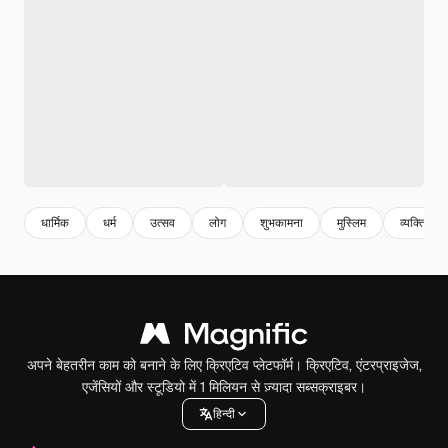
धार्मिक
धर्म
उत्सव
लोग
शुभकामना
मुस्लिम
व्यक्ति
अपने बेहतरीन काम को बनाने के लिए क्रिएटिव प्लेटफॉर्म। क्रिएटिव, एंटरप्राइजेज,
एजेंसियों और स्टूडियो में 1 मिलियन से ज़्यादा सब्सक्राइबर।
हिन्दी