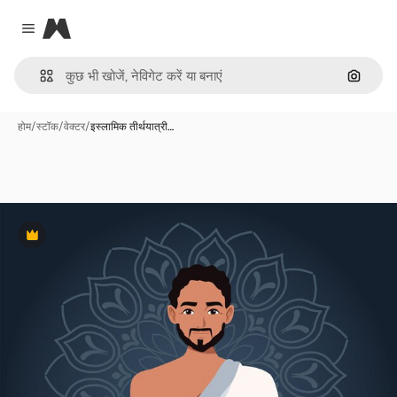
Magnific
Close menu
इमेज से ख
होम
/
स्टॉक
/
वेक्टर
/
इस्लामिक तीर्थयात्री…
Premium