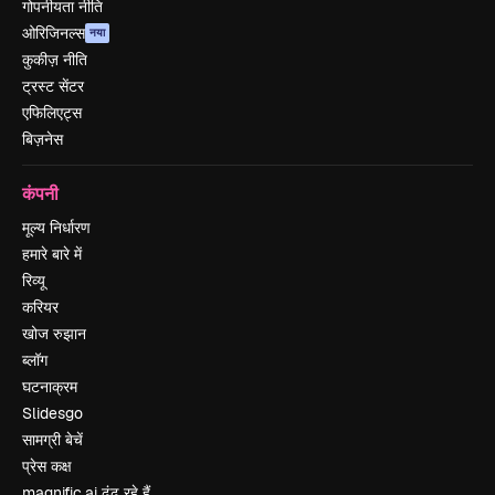
गोपनीयता नीति
ओरिजिनल्स
नया
कुकीज़ नीति
ट्रस्ट सेंटर
एफिलिएट्स
बिज़नेस
कंपनी
मूल्य निर्धारण
हमारे बारे में
रिव्यू
करियर
खोज रुझान
ब्लॉग
घटनाक्रम
Slidesgo
सामग्री बेचें
प्रेस कक्ष
magnific.ai ढूंढ रहे हैं