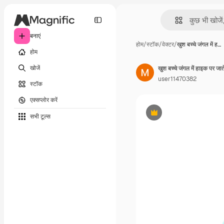
बनाएं
होम
/
स्टॉक
/
वेक्टर
/
खुश बच्चे जंगल में ह…
होम
खोजें
खुश बच्चे जंगल में हाइक पर जाते
user11470382
स्टॉक
एक्सप्लोर करें
सभी टूल्‍स
Premium