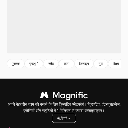
पुस्तक
पृष्ठभूमि
फ्लैट
कला
डिजाइन
युवा
शिक्षा
अपने बेहतरीन काम को बनाने के लिए क्रिएटिव प्लेटफॉर्म। क्रिएटिव, एंटरप्राइजेज,
एजेंसियों और स्टूडियो में 1 मिलियन से ज़्यादा सब्सक्राइबर।
हिन्दी