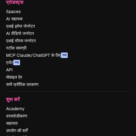
प्रोडक्ट्स
Spaces
AI सहायक
एआई इमेज जेनरेटर
AI वीडियो जनरेटर
एआई वॉयस जनरेटर
स्टॉक सामग्री
MCP Claude/ChatGPT के लिए
नया
एजेंट
नया
API
मोबाइल ऐप
सभी फ्रीपिक उपकरण
शुरू करें
Academy
दस्तावेज़ीकरण
सहायता
उपयोग की शर्तें