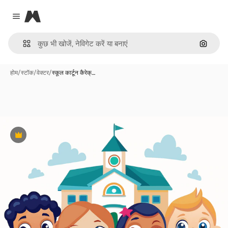
Magnific
Close menu
इमेज से ख
होम
/
स्टॉक
/
वेक्टर
/
स्कूल कार्टून कैरेक्…
Premium