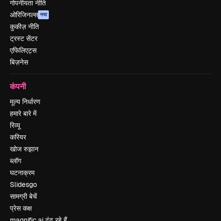
गोपनीयता नीति
ओरिजिनल्स
नया
कुकीज़ नीति
ट्रस्ट सेंटर
एफिलिएट्स
बिज़नेस
कंपनी
मूल्य निर्धारण
हमारे बारे में
रिव्यू
करियर
खोज रुझान
ब्लॉग
घटनाक्रम
Slidesgo
सामग्री बेचें
प्रेस कक्ष
magnific.ai ढूंढ रहे हैं