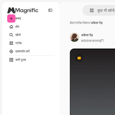
बनाएं
होम
/
स्टॉक
/
वेक्टर
/
अकेला पेड़
होम
खोजें
अकेला पेड़
adulnaranong71
स्टॉक
एक्सप्लोर करें
सभी टूल्‍स
Premium