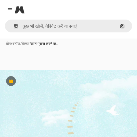
Magnific
Close menu
इमेज से ख
होम
/
स्टॉक
/
वेक्टर
/
ज्ञान प्राप्त करने क…
Premium