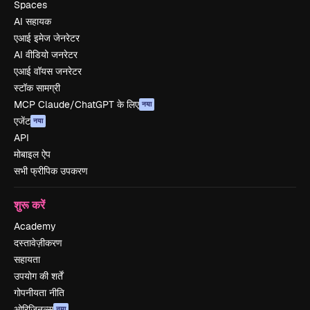
Spaces
AI सहायक
एआई इमेज जेनरेटर
AI वीडियो जनरेटर
एआई वॉयस जनरेटर
स्टॉक सामग्री
MCP Claude/ChatGPT के लिए
नया
एजेंट
नया
API
मोबाइल ऐप
सभी फ्रीपिक उपकरण
शुरू करें
Academy
दस्तावेज़ीकरण
सहायता
उपयोग की शर्तें
गोपनीयता नीति
ओरिजिनल्स
नया