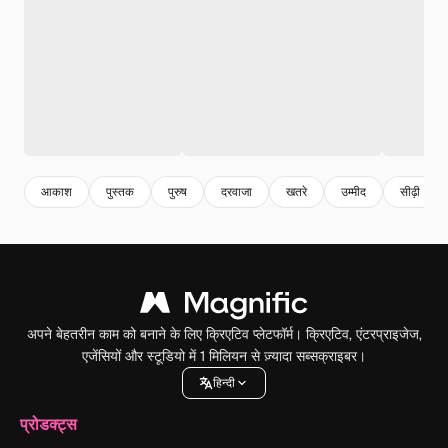
आकाश
पुस्तक
पुरुष
दरवाजा
खतरे
उम्मीद
सीढ़ी
अपने बेहतरीन काम को बनाने के लिए क्रिएटिव प्लेटफॉर्म। क्रिएटिव, एंटरप्राइजेज,
एजेंसियों और स्टूडियो में 1 मिलियन से ज़्यादा सब्सक्राइबर।
हिन्दी
प्रोडक्ट्स