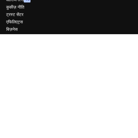
कुकीज़ नीति
ट्रस्ट सेंटर
एफिलिएट्स
बिज़नेस
कंपनी
मूल्य निर्धारण
हमारे बारे में
रिव्यू
करियर
खोज रुझान
ब्लॉग
घटनाक्रम
Slidesgo
सामग्री बेचें
प्रेस कक्ष
magnific.ai ढूंढ रहे हैं