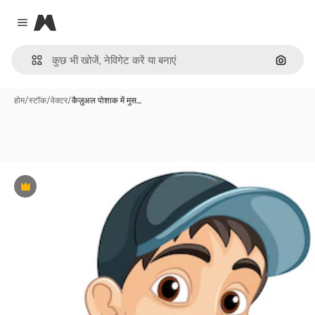
Magnific
Close menu
इमेज से ख
होम
/
स्टॉक
/
वेक्टर
/
कैज़ुअल पोशाक में मुस…
Premium