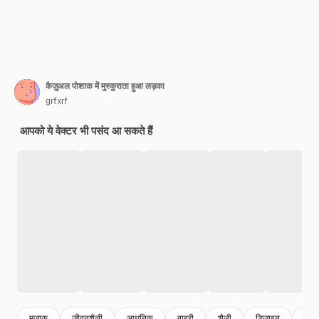
कैज़ुअल पोशाक में मुस्कुराता हुआ लड़का
grfxrf
आपको ये वेक्टर भी पसंद आ सकते हैं
मजाक
जीवनशैली
आधुनिक
बाहरी
शैली
डिजाइन
युवा