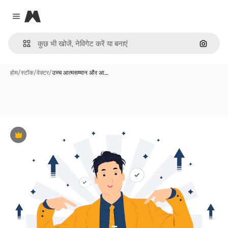
Magnific
Close menu
इमेज से ख
होम
/
स्टॉक
/
वेक्टर
/
उच्च आत्मसम्मान और आ…
Premium