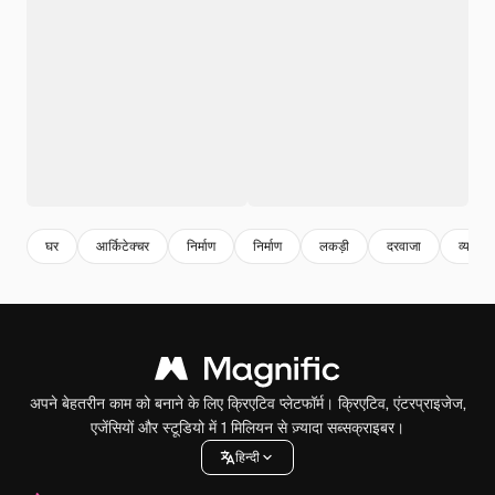
घर
आर्किटेक्चर
निर्माण
निर्माण
लकड़ी
दरवाजा
व्यापार
अपने बेहतरीन काम को बनाने के लिए क्रिएटिव प्लेटफॉर्म। क्रिएटिव, एंटरप्राइजेज,
एजेंसियों और स्टूडियो में 1 मिलियन से ज़्यादा सब्सक्राइबर।
हिन्दी