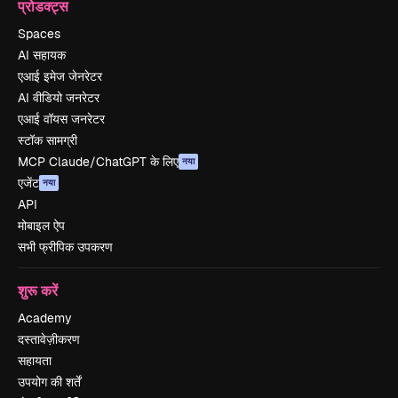
प्रोडक्ट्स
Spaces
AI सहायक
एआई इमेज जेनरेटर
AI वीडियो जनरेटर
एआई वॉयस जनरेटर
स्टॉक सामग्री
MCP Claude/ChatGPT के लिए
नया
एजेंट
नया
API
मोबाइल ऐप
सभी फ्रीपिक उपकरण
शुरू करें
Academy
दस्तावेज़ीकरण
सहायता
उपयोग की शर्तें