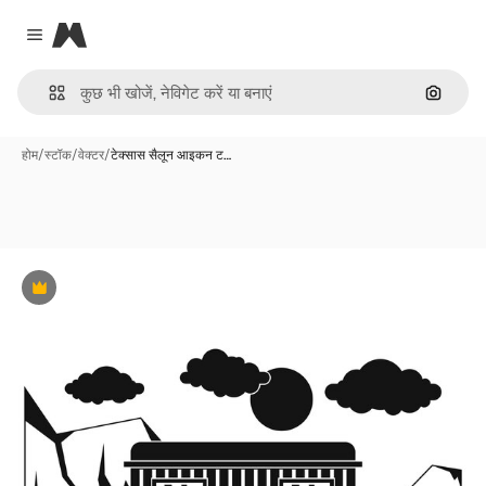
Magnific
Close menu
इमेज से ख
होम
/
स्टॉक
/
वेक्टर
/
टेक्सास सैलून आइकन ट…
Premium