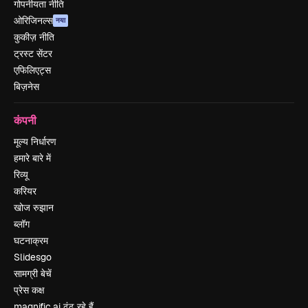
गोपनीयता नीति
ओरिजिनल्स
नया
कुकीज़ नीति
ट्रस्ट सेंटर
एफिलिएट्स
बिज़नेस
कंपनी
मूल्य निर्धारण
हमारे बारे में
रिव्यू
करियर
खोज रुझान
ब्लॉग
घटनाक्रम
Slidesgo
सामग्री बेचें
प्रेस कक्ष
magnific.ai ढूंढ रहे हैं