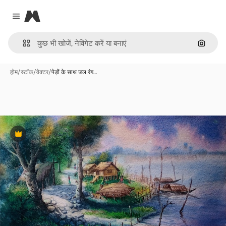
Magnific
Close menu
इमेज से ख
होम
/
स्टॉक
/
वेक्टर
/
पेड़ों के साथ जल रंग…
Premium