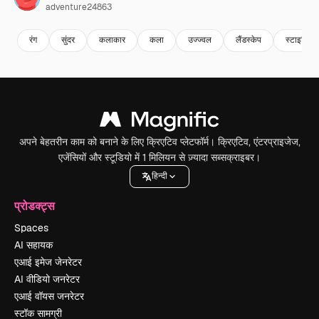
adventure24863
रंग
सुंदर
कलाकार
कला
उज्ज्वल
लैंडस्केप
स्टाइलिश
अपने बेहतरीन काम को बनाने के लिए क्रिएटिव प्लेटफॉर्म। क्रिएटिव, एंटरप्राइजेज,
एजेंसियों और स्टूडियो में 1 मिलियन से ज़्यादा सब्सक्राइबर।
हिन्दी
प्रोडक्ट्स
Spaces
AI सहायक
एआई इमेज जेनरेटर
AI वीडियो जनरेटर
एआई वॉयस जनरेटर
स्टॉक सामग्री