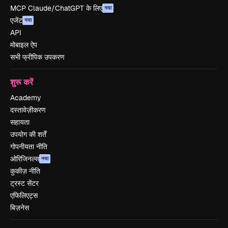
MCP Claude/ChatGPT के लिए
नया
एजेंट
नया
API
मोबाइल ऐप
सभी फ्रीपिक उपकरण
शुरू करें
Academy
दस्तावेज़ीकरण
सहायता
उपयोग की शर्तें
गोपनीयता नीति
ओरिजिनल्स
नया
कुकीज़ नीति
ट्रस्ट सेंटर
एफिलिएट्स
बिज़नेस