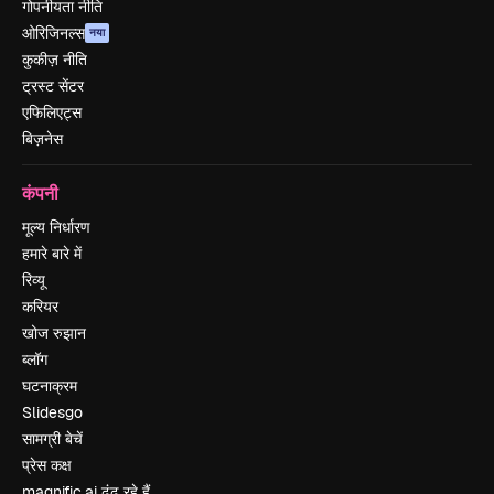
गोपनीयता नीति
ओरिजिनल्स
नया
कुकीज़ नीति
ट्रस्ट सेंटर
एफिलिएट्स
बिज़नेस
कंपनी
मूल्य निर्धारण
हमारे बारे में
रिव्यू
करियर
खोज रुझान
ब्लॉग
घटनाक्रम
Slidesgo
सामग्री बेचें
प्रेस कक्ष
magnific.ai ढूंढ रहे हैं