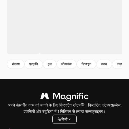
संरक्षण
प्रकृति
वृक्ष
लैंडस्केप
डिजाइन
न्याय
लड़ाई
अपने बेहतरीन काम को बनाने के लिए क्रिएटिव प्लेटफॉर्म। क्रिएटिव, एंटरप्राइजेज,
एजेंसियों और स्टूडियो में 1 मिलियन से ज़्यादा सब्सक्राइबर।
हिन्दी