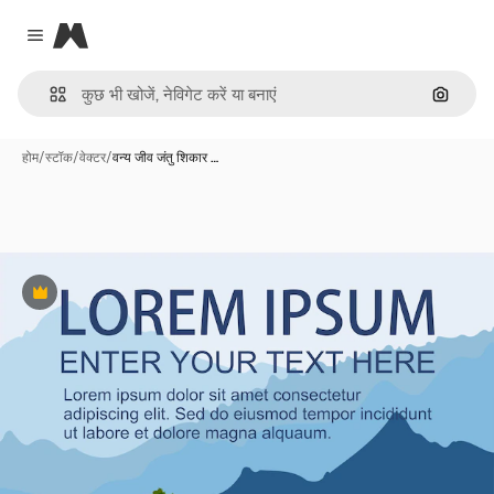
Magnific
Close menu
इमेज से ख
होम
/
स्टॉक
/
वेक्टर
/
वन्य जीव जंतु शिकार …
Premium