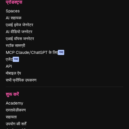
प्रोडक्ट्स
Spaces
AI सहायक
एआई इमेज जेनरेटर
AI वीडियो जनरेटर
एआई वॉयस जनरेटर
स्टॉक सामग्री
MCP Claude/ChatGPT के लिए
नया
एजेंट
नया
API
मोबाइल ऐप
सभी फ्रीपिक उपकरण
शुरू करें
Academy
दस्तावेज़ीकरण
सहायता
उपयोग की शर्तें