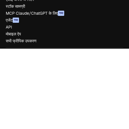
स्टॉक सामग्री
MCP Claude/ChatGPT के लिए
नया
एजेंट
नया
API
मोबाइल ऐप
सभी फ्रीपिक उपकरण
शुरू करें
Academy
दस्तावेज़ीकरण
सहायता
उपयोग की शर्तें
गोपनीयता नीति
ओरिजिनल्स
नया
कुकीज़ नीति
ट्रस्ट सेंटर
एफिलिएट्स
बिज़नेस