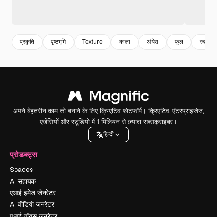
प्रकृति
पृष्ठभूमि
Texture
काला
अंधेरा
फूल
रचनात्म
अपने बेहतरीन काम को बनाने के लिए क्रिएटिव प्लेटफॉर्म। क्रिएटिव, एंटरप्राइजेज,
एजेंसियों और स्टूडियो में 1 मिलियन से ज़्यादा सब्सक्राइबर।
हिन्दी
प्रोडक्ट्स
Spaces
AI सहायक
एआई इमेज जेनरेटर
AI वीडियो जनरेटर
एआई वॉयस जनरेटर