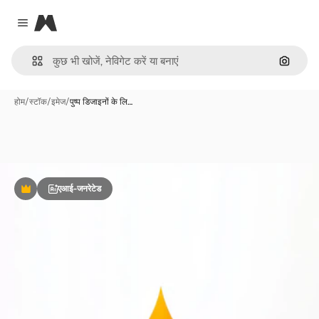
Magnific
Close menu
इमेज से ख
होम
/
स्टॉक
/
इमेज
/
पुष्प डिजाइनों के लि…
एआई-जनरेटेड
Premium