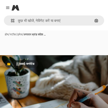
Magnific
Close menu
इमेज से ख
होम
/
स्टॉक
/
इमेज
/
लगातार ब्रांड संदेश …
एआई-जनरेटेड
Premium