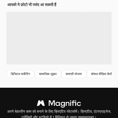
आपको ये फ़ोटो भी पसंद आ सकती हैं
डिजिटल मार्केटिंग
सामाजिक जुड़ाव
सामग्री योजना
सोशल मीडिया कैलेंडर
अपने बेहतरीन काम को बनाने के लिए क्रिएटिव प्लेटफॉर्म। क्रिएटिव, एंटरप्राइजेज,
एजेंसियों और स्टूडियो में 1 मिलियन से ज़्यादा सब्सक्राइबर।