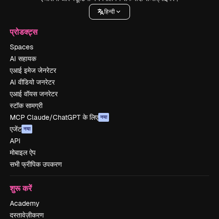
हिन्दी
प्रोडक्ट्स
Spaces
AI सहायक
एआई इमेज जेनरेटर
AI वीडियो जनरेटर
एआई वॉयस जनरेटर
स्टॉक सामग्री
MCP Claude/ChatGPT के लिए
नया
एजेंट
नया
API
मोबाइल ऐप
सभी फ्रीपिक उपकरण
शुरू करें
Academy
दस्तावेज़ीकरण