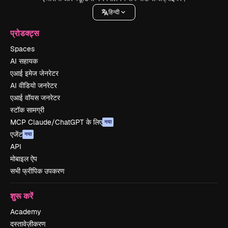
हिन्दी
प्रोडक्ट्स
Spaces
AI सहायक
एआई इमेज जेनरेटर
AI वीडियो जनरेटर
एआई वॉयस जनरेटर
स्टॉक सामग्री
MCP Claude/ChatGPT के लिए
नया
एजेंट
नया
API
मोबाइल ऐप
सभी फ्रीपिक उपकरण
शुरू करें
Academy
दस्तावेज़ीकरण