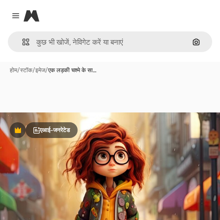
Magnific
Close menu
इमेज से ख
होम
/
स्टॉक
/
इमेज
/
एक लड़की चश्मे के सा…
एआई-जनरेटेड
Premium