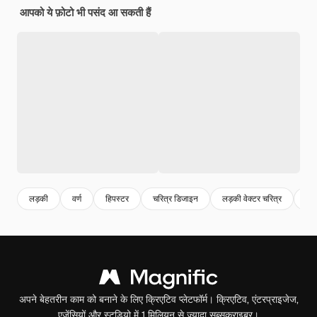
आपको ये फ़ोटो भी पसंद आ सकती हैं
लड़की
वर्ण
हिपस्टर
चरित्र डिजाइन
लड़की वेक्टर चरित्र
लड़
अपने बेहतरीन काम को बनाने के लिए क्रिएटिव प्लेटफॉर्म। क्रिएटिव, एंटरप्राइजेज,
एजेंसियों और स्टूडियो में 1 मिलियन से ज़्यादा सब्सक्राइबर।