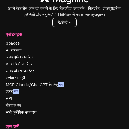
अपने बेहतरीन काम को बनाने के लिए क्रिएटिव प्लेटफॉर्म। क्रिएटिव, एंटरप्राइजेज,
एजेंसियों और स्टूडियो में 1 मिलियन से ज़्यादा सब्सक्राइबर।
हिन्दी
प्रोडक्ट्स
Spaces
AI सहायक
एआई इमेज जेनरेटर
AI वीडियो जनरेटर
एआई वॉयस जनरेटर
स्टॉक सामग्री
MCP Claude/ChatGPT के लिए
नया
एजेंट
नया
API
मोबाइल ऐप
सभी फ्रीपिक उपकरण
शुरू करें