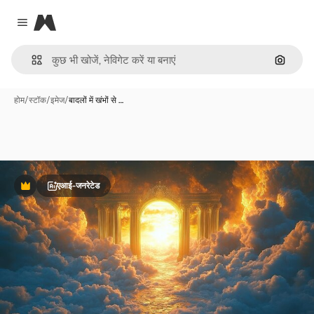
Magnific
Close menu
इमेज से ख
होम
/
स्टॉक
/
इमेज
/
बादलों में खंभों से …
एआई-जनरेटेड
Premium