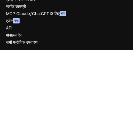
स्टॉक सामग्री
MCP Claude/ChatGPT के लिए
नया
एजेंट
नया
API
मोबाइल ऐप
सभी फ्रीपिक उपकरण
शुरू करें
Academy
दस्तावेज़ीकरण
सहायता
उपयोग की शर्तें
गोपनीयता नीति
ओरिजिनल्स
नया
कुकीज़ नीति
ट्रस्ट सेंटर
एफिलिएट्स
बिज़नेस