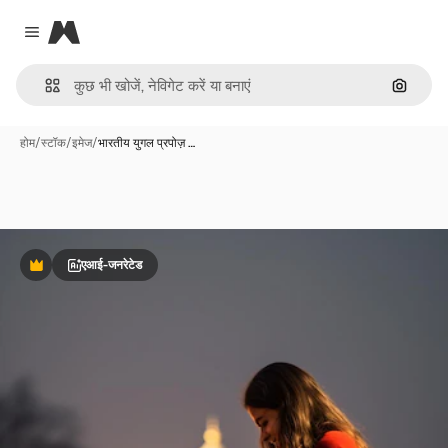
Magnific
Close menu
इमेज से ख
होम
/
स्टॉक
/
इमेज
/
भारतीय युगल प्रपोज़ …
एआई-जनरेटेड
Premium