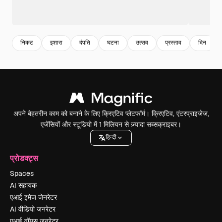
निकट
इशारा
दंपति
घटना
उत्सव
प्रस्ताव
दिन
अपने बेहतरीन काम को बनाने के लिए क्रिएटिव प्लेटफॉर्म। क्रिएटिव, एंटरप्राइजेज,
एजेंसियों और स्टूडियो में 1 मिलियन से ज़्यादा सब्सक्राइबर।
हिन्दी
प्रोडक्ट्स
Spaces
AI सहायक
एआई इमेज जेनरेटर
AI वीडियो जनरेटर
एआई वॉयस जनरेटर