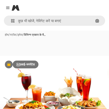
Magnific
Close menu
इमेज से ख
होम
/
स्टॉक
/
इमेज
/
विभिन्न प्रकार के मै…
एआई-जनरेटेड
Premium