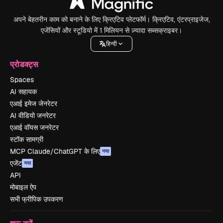
अपने बेहतरीन काम को बनाने के लिए क्रिएटिव प्लेटफॉर्म। क्रिएटिव, एंटरप्राइजेज,
एजेंसियों और स्टूडियो में 1 मिलियन से ज़्यादा सब्सक्राइबर।
हिन्दी
प्रोडक्ट्स
Spaces
AI सहायक
एआई इमेज जेनरेटर
AI वीडियो जनरेटर
एआई वॉयस जनरेटर
स्टॉक सामग्री
MCP Claude/ChatGPT के लिए
नया
एजेंट
नया
API
मोबाइल ऐप
सभी फ्रीपिक उपकरण