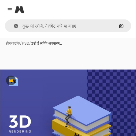
Magnific
Close menu
इमेज से ख
होम
/
स्टॉक
/
PSD
/
3डी ई लर्निंग अवधारण…
Premium