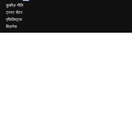
कुकीज़ नीति
ट्रस्ट सेंटर
एफिलिएट्स
बिज़नेस
कंपनी
मूल्य निर्धारण
हमारे बारे में
रिव्यू
करियर
खोज रुझान
ब्लॉग
घटनाक्रम
Slidesgo
सामग्री बेचें
प्रेस कक्ष
magnific.ai ढूंढ रहे हैं