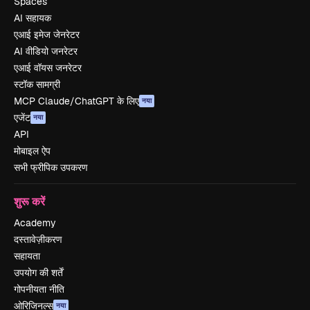
Spaces
AI सहायक
एआई इमेज जेनरेटर
AI वीडियो जनरेटर
एआई वॉयस जनरेटर
स्टॉक सामग्री
MCP Claude/ChatGPT के लिए
नया
एजेंट
नया
API
मोबाइल ऐप
सभी फ्रीपिक उपकरण
शुरू करें
Academy
दस्तावेज़ीकरण
सहायता
उपयोग की शर्तें
गोपनीयता नीति
ओरिजिनल्स
नया