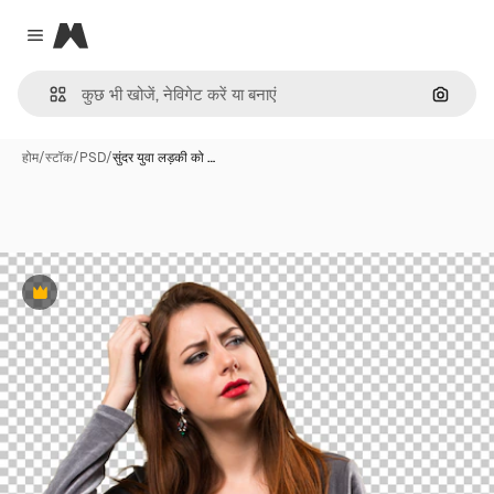
Magnific
Close menu
इमेज से ख
होम
/
स्टॉक
/
PSD
/
सुंदर युवा लड़की को …
Premium