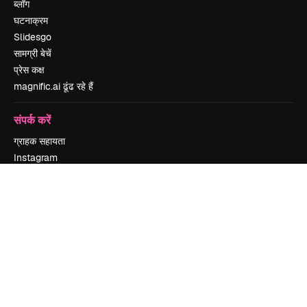
ब्लॉग
घटनाक्रम
Slidesgo
सामग्री बेचें
प्रेस कक्ष
magnific.ai ढूंढ रहे हैं
संपर्क करें
ग्राहक सहायता
Instagram
YouTube
LinkedIn
TikTok
Discord
X
Reddit
Copyright © 2010-
2026
Freepik Company S.L.U.
सर्वाधिकार सुरक्षित
.