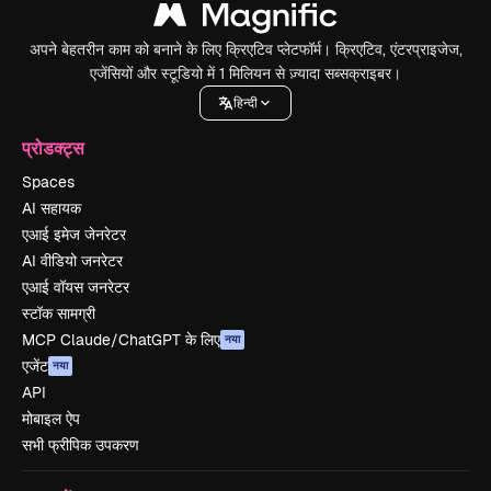
अपने बेहतरीन काम को बनाने के लिए क्रिएटिव प्लेटफॉर्म। क्रिएटिव, एंटरप्राइजेज,
एजेंसियों और स्टूडियो में 1 मिलियन से ज़्यादा सब्सक्राइबर।
हिन्दी
प्रोडक्ट्स
Spaces
AI सहायक
एआई इमेज जेनरेटर
AI वीडियो जनरेटर
एआई वॉयस जनरेटर
स्टॉक सामग्री
MCP Claude/ChatGPT के लिए
नया
एजेंट
नया
API
मोबाइल ऐप
सभी फ्रीपिक उपकरण