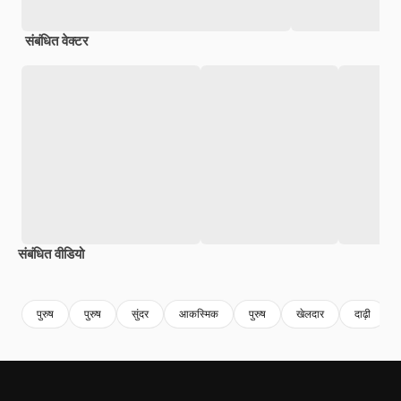
संबंधित वेक्टर
संबंधित वीडियो
Premium
Premium
AI द्वारा जनरेट किया गया
Premium
Premium
AI द्वारा जनरेट
पुरुष
पुरुष
सुंदर
आकस्मिक
पुरुष
खेलदार
दाढ़ी