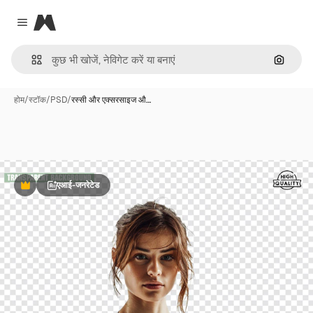
Magnific
Close menu
इमेज से ख
होम
/
स्टॉक
/
PSD
/
रस्सी और एक्सरसाइज औ…
एआई-जनरेटेड
Premium