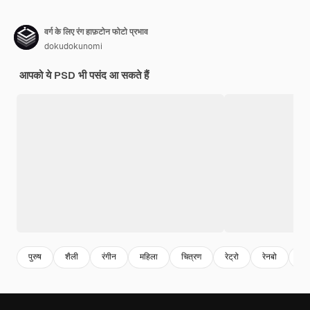
वर्ग के लिए रंग हाफ़टोन फोटो प्रभाव
dokudokunomi
आपको ये PSD भी पसंद आ सकते हैं
पुरुष
शैली
रंगीन
महिला
चित्रण
रेट्रो
रेनबो
चित