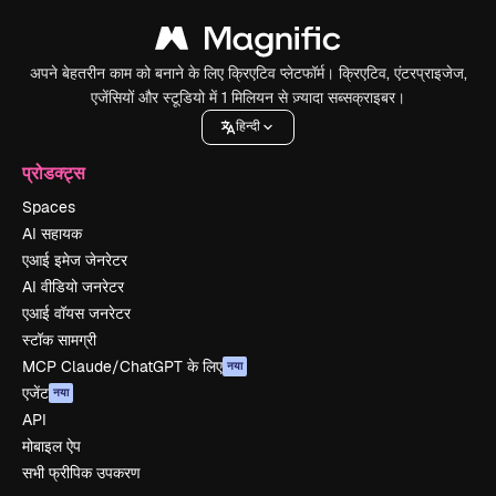
अपने बेहतरीन काम को बनाने के लिए क्रिएटिव प्लेटफॉर्म। क्रिएटिव, एंटरप्राइजेज,
एजेंसियों और स्टूडियो में 1 मिलियन से ज़्यादा सब्सक्राइबर।
हिन्दी
प्रोडक्ट्स
Spaces
AI सहायक
एआई इमेज जेनरेटर
AI वीडियो जनरेटर
एआई वॉयस जनरेटर
स्टॉक सामग्री
MCP Claude/ChatGPT के लिए
नया
एजेंट
नया
API
मोबाइल ऐप
सभी फ्रीपिक उपकरण