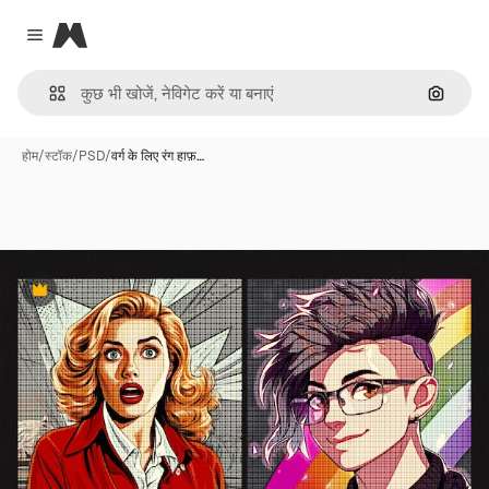
Magnific
Close menu
इमेज से ख
होम
/
स्टॉक
/
PSD
/
वर्ग के लिए रंग हाफ़…
Premium