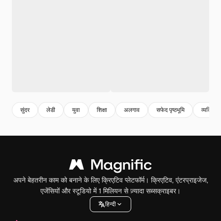
सुंदर
लेडी
युवा
शिक्षा
अलगाव
सफेद पृष्ठभूमि
व्यक्ति
अपने बेहतरीन काम को बनाने के लिए क्रिएटिव प्लेटफॉर्म। क्रिएटिव, एंटरप्राइजेज,
एजेंसियों और स्टूडियो में 1 मिलियन से ज़्यादा सब्सक्राइबर।
हिन्दी