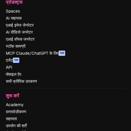
प्रोडक्ट्स
Spaces
AI सहायक
एआई इमेज जेनरेटर
AI वीडियो जनरेटर
एआई वॉयस जनरेटर
स्टॉक सामग्री
MCP Claude/ChatGPT के लिए
नया
एजेंट
नया
API
मोबाइल ऐप
सभी फ्रीपिक उपकरण
शुरू करें
Academy
दस्तावेज़ीकरण
सहायता
उपयोग की शर्तें