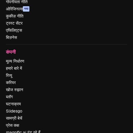
गोपनीयता नीति
ओरिजिनल्स
नया
कुकीज़ नीति
ट्रस्ट सेंटर
एफिलिएट्स
बिज़नेस
कंपनी
मूल्य निर्धारण
हमारे बारे में
रिव्यू
करियर
खोज रुझान
ब्लॉग
घटनाक्रम
Slidesgo
सामग्री बेचें
प्रेस कक्ष
magnific.ai ढूंढ रहे हैं