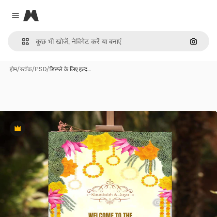
Magnific
Close menu
इमेज से ख
होम
/
स्टॉक
/
PSD
/
डिस्प्ले के लिए हल्द…
Premium