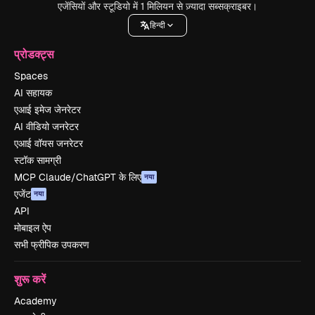
एजेंसियों और स्टूडियो में 1 मिलियन से ज़्यादा सब्सक्राइबर।
हिन्दी
प्रोडक्ट्स
Spaces
AI सहायक
एआई इमेज जेनरेटर
AI वीडियो जनरेटर
एआई वॉयस जनरेटर
स्टॉक सामग्री
MCP Claude/ChatGPT के लिए
नया
एजेंट
नया
API
मोबाइल ऐप
सभी फ्रीपिक उपकरण
शुरू करें
Academy