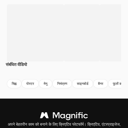
संबंधित वीडियो
Premium
Premium
Premium
Premium
चिह्न
पोस्टर
मेनू
निमंत्रण
साइनबोर्ड
बैनर
फूलों की व्य
अपने बेहतरीन काम को बनाने के लिए क्रिएटिव प्लेटफॉर्म। क्रिएटिव, एंटरप्राइजेज,