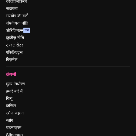
दस्तावेज़ीकरण
सहायता
उपयोग की शर्तें
गोपनीयता नीति
ओरिजिनल्स
नया
कुकीज़ नीति
ट्रस्ट सेंटर
एफिलिएट्स
बिज़नेस
कंपनी
मूल्य निर्धारण
हमारे बारे में
रिव्यू
करियर
खोज रुझान
ब्लॉग
घटनाक्रम
Slidesgo