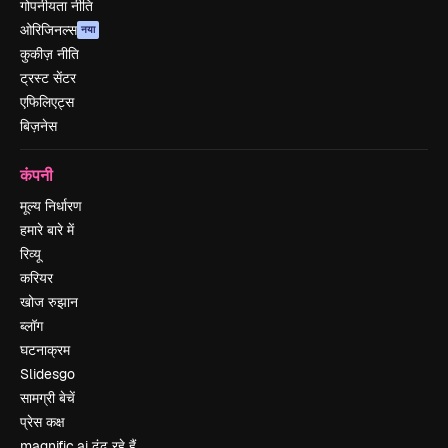
गोपनीयता नीति
ओरिजिनल्स
नया
कुकीज़ नीति
ट्रस्ट सेंटर
एफिलिएट्स
बिज़नेस
कंपनी
मूल्य निर्धारण
हमारे बारे में
रिव्यू
करियर
खोज रुझान
ब्लॉग
घटनाक्रम
Slidesgo
सामग्री बेचें
प्रेस कक्ष
magnific.ai ढूंढ रहे हैं