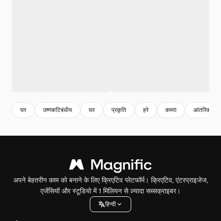
घर
उष्णकटिबंधीय
घर
प्रकृति
हरे
कमरा
आंतरिक
अपने बेहतरीन काम को बनाने के लिए क्रिएटिव प्लेटफॉर्म। क्रिएटिव, एंटरप्राइजेज,
एजेंसियों और स्टूडियो में 1 मिलियन से ज़्यादा सब्सक्राइबर।
हिन्दी