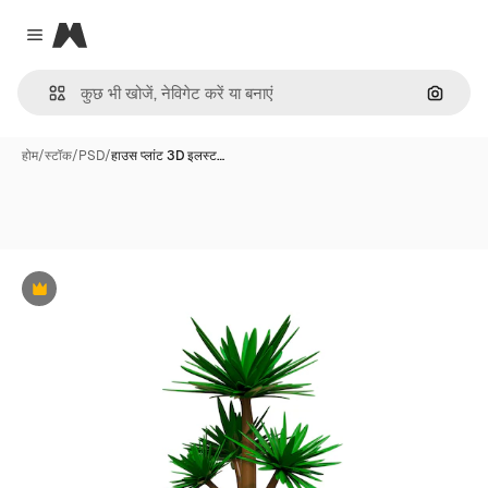
Magnific
Close menu
इमेज से ख
होम
/
स्टॉक
/
PSD
/
हाउस प्लांट 3D इलस्ट…
Premium