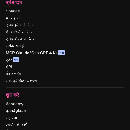
प्रोडक्ट्स
Spaces
AI सहायक
एआई इमेज जेनरेटर
AI वीडियो जनरेटर
एआई वॉयस जनरेटर
स्टॉक सामग्री
MCP Claude/ChatGPT के लिए
नया
एजेंट
नया
API
मोबाइल ऐप
सभी फ्रीपिक उपकरण
शुरू करें
Academy
दस्तावेज़ीकरण
सहायता
उपयोग की शर्तें