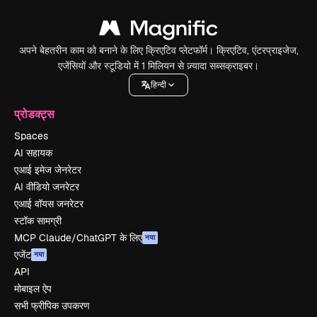
अपने बेहतरीन काम को बनाने के लिए क्रिएटिव प्लेटफॉर्म। क्रिएटिव, एंटरप्राइजेज,
एजेंसियों और स्टूडियो में 1 मिलियन से ज़्यादा सब्सक्राइबर।
हिन्दी
प्रोडक्ट्स
Spaces
AI सहायक
एआई इमेज जेनरेटर
AI वीडियो जनरेटर
एआई वॉयस जनरेटर
स्टॉक सामग्री
MCP Claude/ChatGPT के लिए
नया
एजेंट
नया
API
मोबाइल ऐप
सभी फ्रीपिक उपकरण