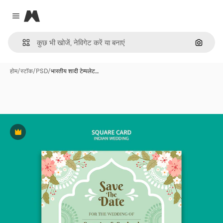
Magnific
Close menu
इमेज से ख
होम
/
स्टॉक
/
PSD
/
भारतीय शादी टेम्पलेट…
Premium