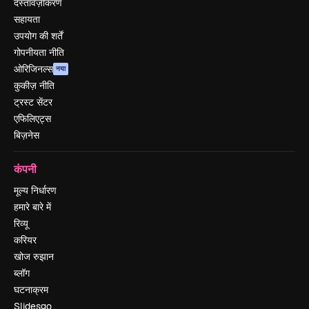
दस्तावेज़ीकरण
सहायता
उपयोग की शर्तें
गोपनीयता नीति
ओरिजिनल्स
नया
कुकीज़ नीति
ट्रस्ट सेंटर
एफिलिएट्स
बिज़नेस
कंपनी
मूल्य निर्धारण
हमारे बारे में
रिव्यू
करियर
खोज रुझान
ब्लॉग
घटनाक्रम
Slidesgo