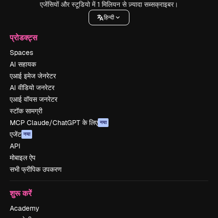
एजेंसियों और स्टूडियो में 1 मिलियन से ज़्यादा सब्सक्राइबर।
हिन्दी
प्रोडक्ट्स
Spaces
AI सहायक
एआई इमेज जेनरेटर
AI वीडियो जनरेटर
एआई वॉयस जनरेटर
स्टॉक सामग्री
MCP Claude/ChatGPT के लिए
नया
एजेंट
नया
API
मोबाइल ऐप
सभी फ्रीपिक उपकरण
शुरू करें
Academy