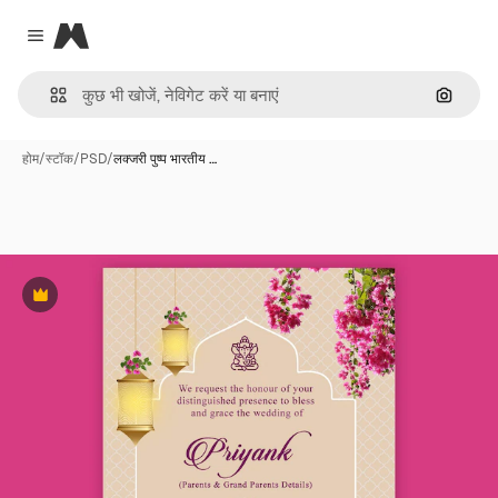
Magnific
Close menu
इमेज से ख
होम
/
स्टॉक
/
PSD
/
लक्जरी पुष्प भारतीय …
Premium