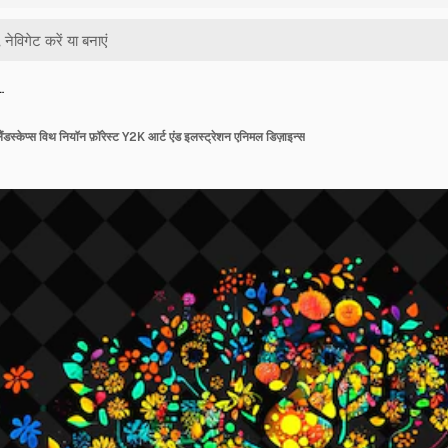
…
लैंडस्केप्स विथ नियॉन फ़ॉरेस्ट Y2K आर्ट एंड इलस्ट्रेशन एनिमल डिज़ाइन्स