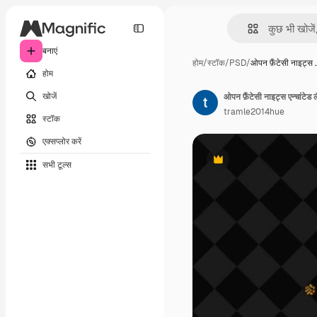
बनाएं
होम
/
स्टॉक
/
PSD
/
ओपन फ़ैंटेसी नाइट्स 
होम
खोजें
ओपन फ़ैंटेसी नाइट्स एन्चांटेड 
tramle2014hue
स्टॉक
एक्सप्लोर करें
सभी टूल्‍स
Premium