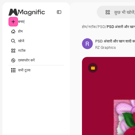
बनाएं
होम
/
स्टॉक
/
PSD
/
PSD अंसारी और खा
होम
खोजें
PSD अंसारी और खान शादी का न
RZ Graphics
स्टॉक
एक्सप्लोर करें
सभी टूल्‍स
Premium