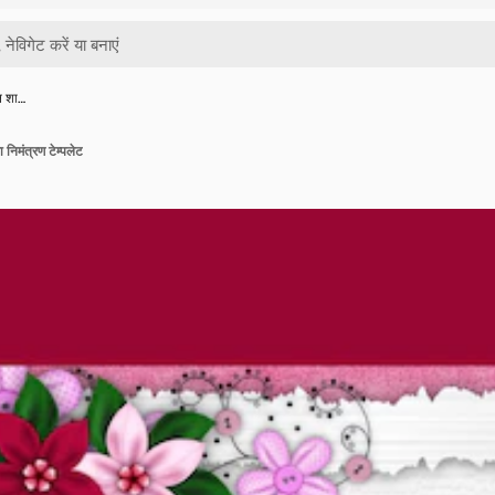
न शा…
िमंत्रण टेम्पलेट